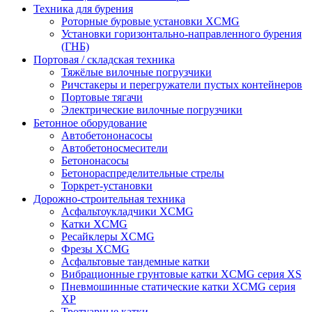
Техника для бурения
Роторные буровые установки XCMG
Установки горизонтально-направленного бурения
(ГНБ)
Портовая / складская техника
Тяжёлые вилочные погрузчики
Ричстакеры и перегружатели пустых контейнеров
Портовые тягачи
Электрические вилочные погрузчики
Бетонное оборудование
Автобетононасосы
Автобетоносмесители
Бетононасосы
Бетонораспределительные стрелы
Торкрет-установки
Дорожно-строительная техника
Асфальтоукладчики XCMG
Катки XCMG
Ресайклеры XCMG
Фрезы XCMG
Асфальтовые тандемные катки
Вибрационные грунтовые катки XCMG серия XS
Пневмошинные статические катки XCMG серия
XP
Тротуарные катки