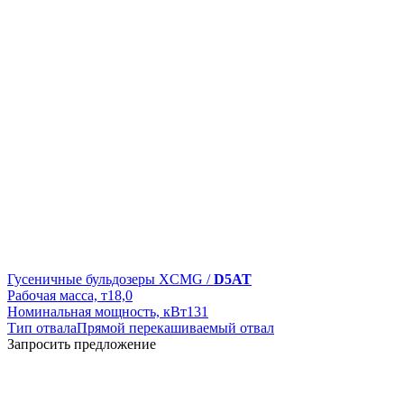
Гусеничные бульдозеры XCMG /
D5AT
Рабочая масса, т
18,0
Номинальная мощность, кВт
131
Тип отвала
Прямой перекашиваемый отвал
Запросить предложение