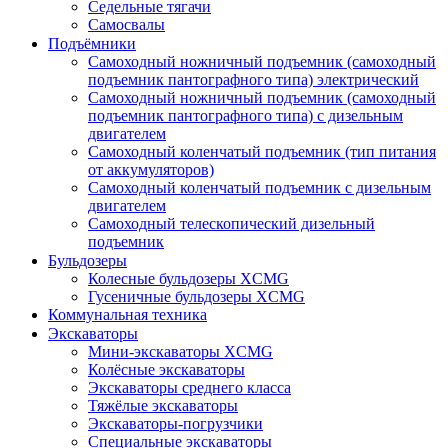
Седельные тягачи
Самосвалы
Подъёмники
Самоходный ножничный подъемник (самоходный
подъемник пантографного типа) электрический
Самоходный ножничный подъемник (самоходный
подъемник пантографного типа) с дизельным
двигателем
Самоходный коленчатый подъемник (тип питания
от аккумуляторов)
Самоходный коленчатый подъемник с дизельным
двигателем
Самоходный телескопический дизельный
подъемник
Бульдозеры
Колесные бульдозеры XCMG
Гусеничные бульдозеры XCMG
Коммунальная техника
Экскаваторы
Мини-экскаваторы XCMG
Колёсные экскаваторы
Экскаваторы среднего класса
Тяжёлые экскаваторы
Экскаваторы-погрузчики
Специальные экскаваторы