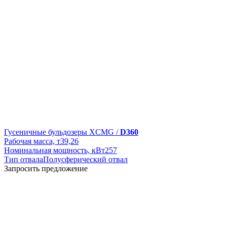
Гусеничные бульдозеры XCMG /
D360
Рабочая масса, т
39,26
Номинальная мощность, кВт
257
Тип отвала
Полусферический отвал
Запросить предложение