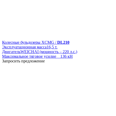
Колесные бульдозеры XCMG /
DL210
Эксплуатационная масса
16,5 т.
Двигатель
WEICHAI (мощность – 220 л.с.)
Максимальное тяговое усилие
136 кН
Запросить предложение