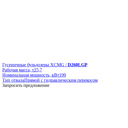
Гусеничные бульдозеры XCMG /
D260LGP
Рабочая масса, т
25,7
Номинальная мощность, кВт
199
Тип отвала
Прямой с гидравлическим перекосом
Запросить предложение