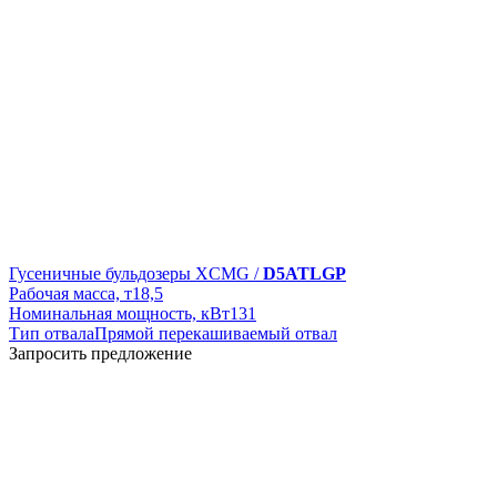
Гусеничные бульдозеры XCMG /
D5ATLGP
Рабочая масса, т
18,5
Номинальная мощность, кВт
131
Тип отвала
Прямой перекашиваемый отвал
Запросить предложение