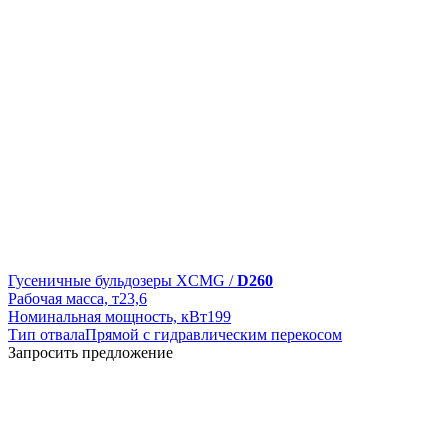
Гусеничные бульдозеры XCMG /
D260
Рабочая масса, т
23,6
Номинальная мощность, кВт
199
Тип отвала
Прямой с гидравлическим перекосом
Запросить предложение