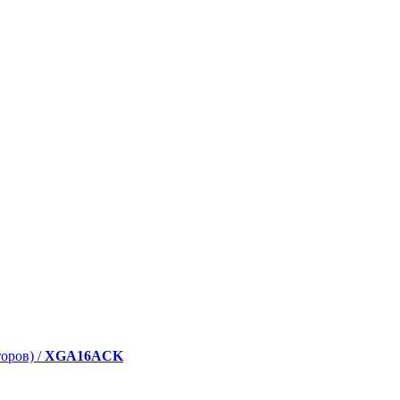
оров) /
XGA16ACK