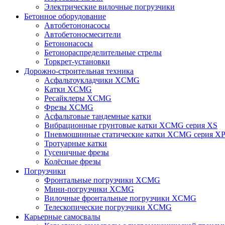
Электрические вилочные погрузчики
Бетонное оборудование
Автобетононасосы
Автобетоносмесители
Бетононасосы
Бетонораспределительные стрелы
Торкрет-установки
Дорожно-строительная техника
Асфальтоукладчики XCMG
Катки XCMG
Ресайклеры XCMG
Фрезы XCMG
Асфальтовые тандемные катки
Вибрационные грунтовые катки XCMG серия XS
Пневмошинные статические катки XCMG серия X
Тротуарные катки
Гусеничные фрезы
Колёсные фрезы
Погрузчики
Фронтальные погрузчики XCMG
Мини-погрузчики XCMG
Вилочные фронтальные погрузчики XCMG
Телескопические погрузчики XCMG
Карьерные самосвалы