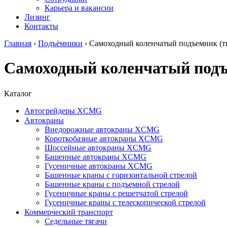
Карьера и вакансии
Лизинг
Контакты
Главная
›
Подъёмники
›
Самоходный коленчатый подъемник (ти
Самоходный коленчатый подъе
Каталог
Автогрейдеры XCMG
Автокраны
Внедорожные автокраны XCMG
Короткобазные автокраны XCMG
Шоссейные автокраны XCMG
Башенные автокраны XCMG
Гусеничные автокраны XCMG
Башенные краны с горизонтальной стрелой
Башенные краны с подъемной стрелой
Гусеничные краны с решетчатой стрелой
Гусеничные краны с телескопической стрелой
Коммерческий транспорт
Седельные тягачи