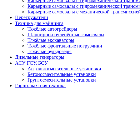
Карьерные самосвалы с гидромеханической трансми
Карьерные самосвалы с гидромеханической трансми
Карьерные самосвалы с механической трансмиссией
Перегружатели
Техника для майнинга
Тяжёлые автогрейдеры
Шарнирно-сочленённые самосвалы
Тяжёлые экскаваторы
Тяжёлые фронтальные погрузчики
Тяжёлые бульдозеры
Дизельные генераторы
АСУ, ГСУ, БСУ
Асфальтосмесительные установки
Бетоносмесительные установки
Грунтосмесительные установки
Горно-шахтная техника