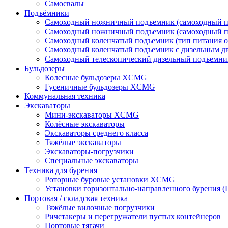
Самосвалы
Подъёмники
Самоходный ножничный подъемник (самоходный по
Самоходный ножничный подъемник (самоходный по
Самоходный коленчатый подъемник (тип питания о
Самоходный коленчатый подъемник с дизельным д
Самоходный телескопический дизельный подъемни
Бульдозеры
Колесные бульдозеры XCMG
Гусеничные бульдозеры XCMG
Коммунальная техника
Экскаваторы
Мини-экскаваторы XCMG
Колёсные экскаваторы
Экскаваторы среднего класса
Тяжёлые экскаваторы
Экскаваторы-погрузчики
Специальные экскаваторы
Техника для бурения
Роторные буровые установки XCMG
Установки горизонтально-направленного бурения (
Портовая / складская техника
Тяжёлые вилочные погрузчики
Ричстакеры и перегружатели пустых контейнеров
Портовые тягачи