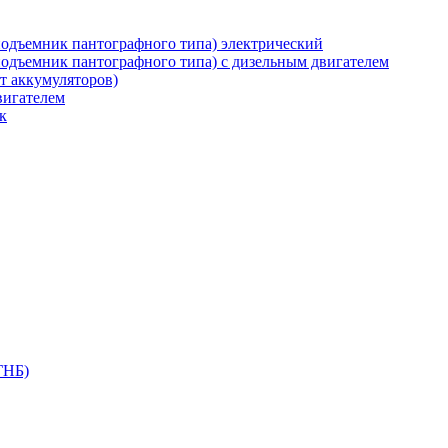
дъемник пантографного типа) электрический
дъемник пантографного типа) с дизельным двигателем
т аккумуляторов)
вигателем
к
ГНБ)