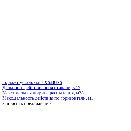
Торкрет-установки /
XS3017S
Дальность действия по вертикали, м
17
Максимальная ширина распыления, м
28
Макс.дальность действия по горизонтали, м
14
Запросить предложение