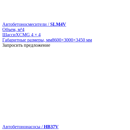
Автобетоносмесители /
SLM4V
Объем, м³
4
Шасси
XCMG 4 × 4
Габаритные размеры, мм
8600×3000×3450 мм
Запросить предложение
Автобетононасосы /
HB37V