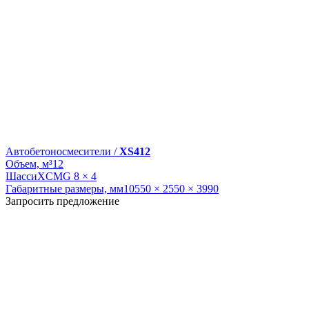
Автобетоносмесители /
XS412
Объем, м³
12
Шасси
XCMG 8 × 4
Габаритные размеры, мм
10550 × 2550 × 3990
Запросить предложение