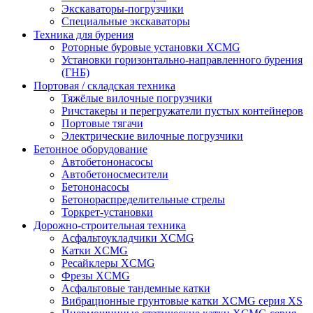
Экскаваторы-погрузчики
Специальные экскаваторы
Техника для бурения
Роторные буровые установки XCMG
Установки горизонтально-направленного бурения
(ГНБ)
Портовая / складская техника
Тяжёлые вилочные погрузчики
Ричстакеры и перегружатели пустых контейнеров
Портовые тягачи
Электрические вилочные погрузчики
Бетонное оборудование
Автобетононасосы
Автобетоносмесители
Бетононасосы
Бетонораспределительные стрелы
Торкрет-установки
Дорожно-строительная техника
Асфальтоукладчики XCMG
Катки XCMG
Ресайклеры XCMG
Фрезы XCMG
Асфальтовые тандемные катки
Вибрационные грунтовые катки XCMG серия XS