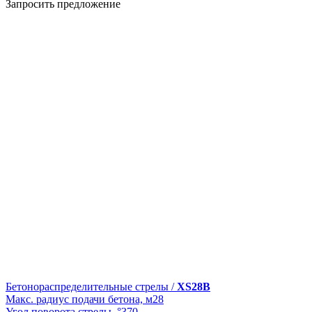
Запросить предложение
Бетонораспределительные стрелы /
XS28B
Макс. радиус подачи бетона, м
28
Угол поворота стрелы, °
370