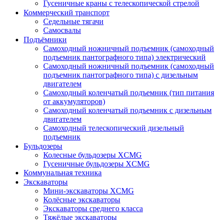
Гусеничные краны с телескопической стрелой
Коммерческий транспорт
Седельные тягачи
Самосвалы
Подъёмники
Самоходный ножничный подъемник (самоходный
подъемник пантографного типа) электрический
Самоходный ножничный подъемник (самоходный
подъемник пантографного типа) с дизельным
двигателем
Самоходный коленчатый подъемник (тип питания
от аккумуляторов)
Самоходный коленчатый подъемник с дизельным
двигателем
Самоходный телескопический дизельный
подъемник
Бульдозеры
Колесные бульдозеры XCMG
Гусеничные бульдозеры XCMG
Коммунальная техника
Экскаваторы
Мини-экскаваторы XCMG
Колёсные экскаваторы
Экскаваторы среднего класса
Тяжёлые экскаваторы