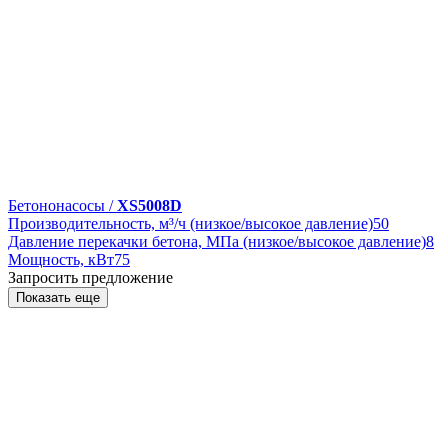
Бетононасосы /
XS5008D
Производительность, м³/ч (низкое/высокое давление)
50
Давление перекачки бетона, МПа (низкое/высокое давление)
8
Мощность, кВт
75
Запросить предложение
Показать еще