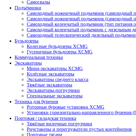
Самосвалы
Подъёмники
Самоходный ножничный подъемник (самоходный по
Самоходный ножничный подъемник (самоходный по
Самоходный коленчатый подъемник (тип питания о
Самоходный коленчатый подъемник с дизельным д
Самоходный телескопический дизельный подъемни
Бульдозеры
Колесные бульдозеры XCMG
Гусеничные бульдозеры XCMG
Коммунальная техника
Экскаваторы
Мини-экскаваторы XCMG
Колёсные экскаваторы
Экскаваторы среднего класса
Тяжёлые экскаваторы
Экскаваторы-погрузчики
Специальные экскаваторы
Техника для бурения
Роторные буровые установки XCMG
Установки горизонтально-направленного бурения (
Портовая / складская техника
Тяжёлые вилочные погрузчики
Ричстакеры и перегружатели пустых контейнеров
Портовые тягачи