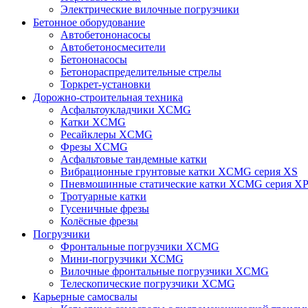
Электрические вилочные погрузчики
Бетонное оборудование
Автобетононасосы
Автобетоносмесители
Бетононасосы
Бетонораспределительные стрелы
Торкрет-установки
Дорожно-строительная техника
Асфальтоукладчики XCMG
Катки XCMG
Ресайклеры XCMG
Фрезы XCMG
Асфальтовые тандемные катки
Вибрационные грунтовые катки XCMG серия XS
Пневмошинные статические катки XCMG серия X
Тротуарные катки
Гусеничные фрезы
Колёсные фрезы
Погрузчики
Фронтальные погрузчики XCMG
Мини-погрузчики XCMG
Вилочные фронтальные погрузчики XCMG
Телескопические погрузчики XCMG
Карьерные самосвалы