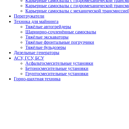
Карьерные самосвалы с гидромеханической трансми
Карьерные самосвалы с гидромеханической трансми
Карьерные самосвалы с механической трансмиссией
Перегружатели
Техника для майнинга
Тяжёлые автогрейдеры
Шарнирно-сочленённые самосвалы
Тяжёлые экскаваторы
Тяжёлые фронтальные погрузчики
Тяжёлые бульдозеры
Дизельные генераторы
АСУ, ГСУ, БСУ
Асфальтосмесительные установки
Бетоносмесительные установки
Грунтосмесительные установки
Горно-шахтная техника