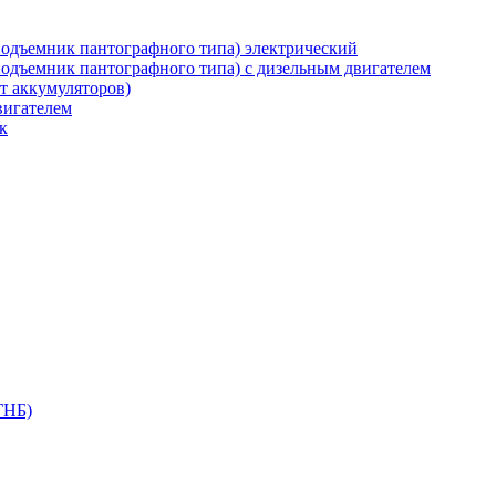
дъемник пантографного типа) электрический
дъемник пантографного типа) с дизельным двигателем
т аккумуляторов)
вигателем
к
ГНБ)