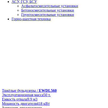
АСУ, ГСУ, БСУ
Асфальтосмесительные установки
Бетоносмесительные установки
Грунтосмесительные установки
Горно-шахтная техника
Тяжёлые бульдозеры /
EWDL560
Эксплуатационная масса
50 т.
Емкость отвала
9.9 м3
Мощность двигателя
418 кВт
Запросить предложение