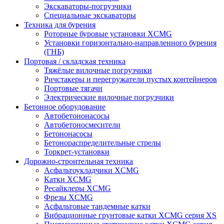
Экскаваторы-погрузчики
Специальные экскаваторы
Техника для бурения
Роторные буровые установки XCMG
Установки горизонтально-направленного бурения
(ГНБ)
Портовая / складская техника
Тяжёлые вилочные погрузчики
Ричстакеры и перегружатели пустых контейнеров
Портовые тягачи
Электрические вилочные погрузчики
Бетонное оборудование
Автобетононасосы
Автобетоносмесители
Бетононасосы
Бетонораспределительные стрелы
Торкрет-установки
Дорожно-строительная техника
Асфальтоукладчики XCMG
Катки XCMG
Ресайклеры XCMG
Фрезы XCMG
Асфальтовые тандемные катки
Вибрационные грунтовые катки XCMG серия XS