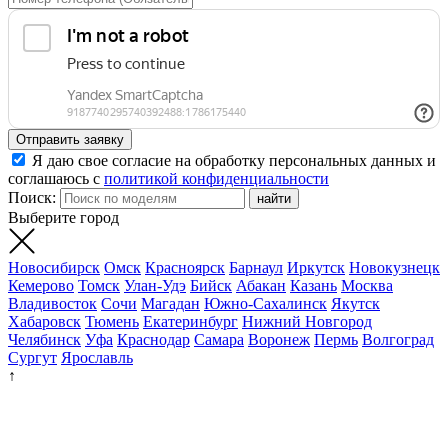
Отправить заявку
Я даю свое согласие на обработку персональных данных и
соглашаюсь с
политикой конфиденциальности
Поиск:
Выберите город
Новосибирск
Омск
Красноярск
Барнаул
Иркутск
Новокузнецк
Кемерово
Томск
Улан-Удэ
Бийск
Абакан
Казань
Москва
Владивосток
Сочи
Магадан
Южно-Сахалинск
Якутск
Хабаровск
Тюмень
Екатеринбург
Нижний Новгород
Челябинск
Уфа
Краснодар
Самара
Воронеж
Пермь
Волгоград
Сургут
Ярославль
↑