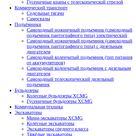
Гусеничные краны с телескопической стрелой
Коммерческий транспорт
Седельные тягачи
Самосвалы
Подъёмники
Самоходный ножничный подъемник (самоходный
подъемник пантографного типа) электрический
Самоходный ножничный подъемник (самоходный
подъемник пантографного типа) с дизельным
двигателем
Самоходный коленчатый подъемник (тип питания
от аккумуляторов)
Самоходный коленчатый подъемник с дизельным
двигателем
Самоходный телескопический дизельный
подъемник
Бульдозеры
Колесные бульдозеры XCMG
Гусеничные бульдозеры XCMG
Коммунальная техника
Экскаваторы
Мини-экскаваторы XCMG
Колёсные экскаваторы
Экскаваторы среднего класса
Тяжёлые экскаваторы