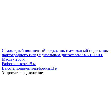
Самоходный ножничный подъемник (самоходный подъемник
пантографного типа) с дизельным двигателем /
XG1523RT
Масса
7 250 кг
Рабочая высота
15 м
Высота подъёма платформы
13 м
Запросить предложение