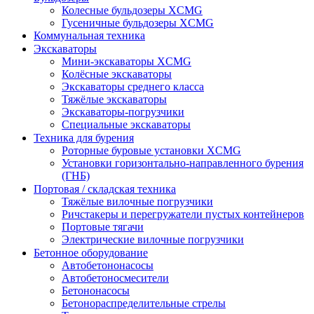
Колесные бульдозеры XCMG
Гусеничные бульдозеры XCMG
Коммунальная техника
Экскаваторы
Мини-экскаваторы XCMG
Колёсные экскаваторы
Экскаваторы среднего класса
Тяжёлые экскаваторы
Экскаваторы-погрузчики
Специальные экскаваторы
Техника для бурения
Роторные буровые установки XCMG
Установки горизонтально-направленного бурения
(ГНБ)
Портовая / складская техника
Тяжёлые вилочные погрузчики
Ричстакеры и перегружатели пустых контейнеров
Портовые тягачи
Электрические вилочные погрузчики
Бетонное оборудование
Автобетононасосы
Автобетоносмесители
Бетононасосы
Бетонораспределительные стрелы