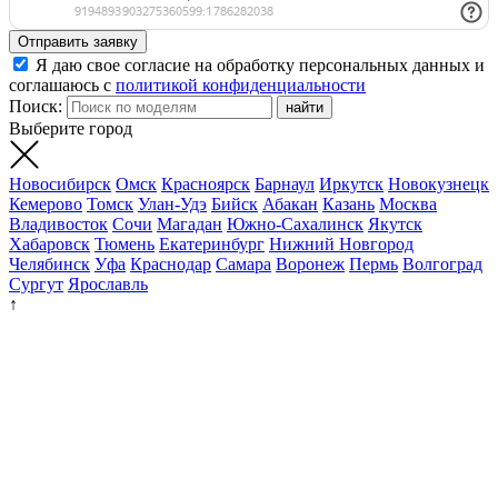
Отправить заявку
Я даю свое согласие на обработку персональных данных и
соглашаюсь с
политикой конфиденциальности
Поиск:
Выберите город
Новосибирск
Омск
Красноярск
Барнаул
Иркутск
Новокузнецк
Кемерово
Томск
Улан-Удэ
Бийск
Абакан
Казань
Москва
Владивосток
Сочи
Магадан
Южно-Сахалинск
Якутск
Хабаровск
Тюмень
Екатеринбург
Нижний Новгород
Челябинск
Уфа
Краснодар
Самара
Воронеж
Пермь
Волгоград
Сургут
Ярославль
↑