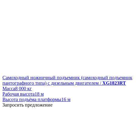
Самоходный ножничный подъемник (самоходный подъемник
пантографного типа) с дизельным двигателем /
XG1823RT
Масса
8 000 кг
Рабочая высота
18 м
Высота подъёма платформы
16 м
Запросить предложение