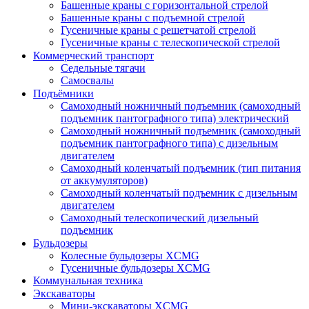
Башенные краны с горизонтальной стрелой
Башенные краны с подъемной стрелой
Гусеничные краны с решетчатой стрелой
Гусеничные краны с телескопической стрелой
Коммерческий транспорт
Седельные тягачи
Самосвалы
Подъёмники
Самоходный ножничный подъемник (самоходный
подъемник пантографного типа) электрический
Самоходный ножничный подъемник (самоходный
подъемник пантографного типа) с дизельным
двигателем
Самоходный коленчатый подъемник (тип питания
от аккумуляторов)
Самоходный коленчатый подъемник с дизельным
двигателем
Самоходный телескопический дизельный
подъемник
Бульдозеры
Колесные бульдозеры XCMG
Гусеничные бульдозеры XCMG
Коммунальная техника
Экскаваторы
Мини-экскаваторы XCMG