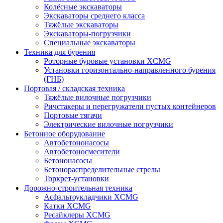
Колёсные экскаваторы
Экскаваторы среднего класса
Тяжёлые экскаваторы
Экскаваторы-погрузчики
Специальные экскаваторы
Техника для бурения
Роторные буровые установки XCMG
Установки горизонтально-направленного бурения
(ГНБ)
Портовая / складская техника
Тяжёлые вилочные погрузчики
Ричстакеры и перегружатели пустых контейнеров
Портовые тягачи
Электрические вилочные погрузчики
Бетонное оборудование
Автобетононасосы
Автобетоносмесители
Бетононасосы
Бетонораспределительные стрелы
Торкрет-установки
Дорожно-строительная техника
Асфальтоукладчики XCMG
Катки XCMG
Ресайклеры XCMG