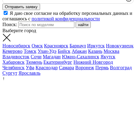
Отправить заявку
Я даю свое согласие на обработку персональных данных и
соглашаюсь с
политикой конфиденциальности
Поиск:
Выберите город
Новосибирск
Омск
Красноярск
Барнаул
Иркутск
Новокузнецк
Кемерово
Томск
Улан-Удэ
Бийск
Абакан
Казань
Москва
Владивосток
Сочи
Магадан
Южно-Сахалинск
Якутск
Хабаровск
Тюмень
Екатеринбург
Нижний Новгород
Челябинск
Уфа
Краснодар
Самара
Воронеж
Пермь
Волгоград
Сургут
Ярославль
↑