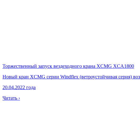
Торжественный запуск вездеходного крана XCMG XCA1800
Новый кран XCMG серии Windflex (ветроустойчивая серия) воз
20.04.2022 года
Читать ›