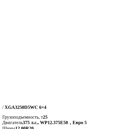
/
XGA3250D5WC 6×4
Грузоподъемность, т
25
Двигатель
375 л.с., WP12.375E50，Евро 5
Шины
12.00R20