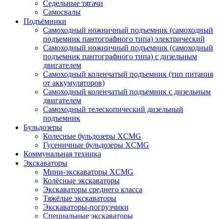
Седельные тягачи
Самосвалы
Подъёмники
Самоходный ножничный подъемник (самоходный
подъемник пантографного типа) электрический
Самоходный ножничный подъемник (самоходный
подъемник пантографного типа) с дизельным
двигателем
Самоходный коленчатый подъемник (тип питания
от аккумуляторов)
Самоходный коленчатый подъемник с дизельным
двигателем
Самоходный телескопический дизельный
подъемник
Бульдозеры
Колесные бульдозеры XCMG
Гусеничные бульдозеры XCMG
Коммунальная техника
Экскаваторы
Мини-экскаваторы XCMG
Колёсные экскаваторы
Экскаваторы среднего класса
Тяжёлые экскаваторы
Экскаваторы-погрузчики
Специальные экскаваторы