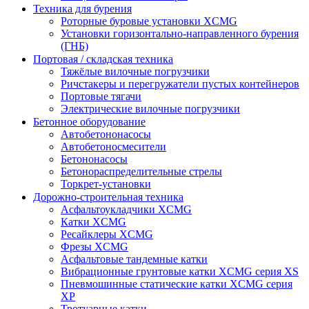
Техника для бурения
Роторные буровые установки XCMG
Установки горизонтально-направленного бурения
(ГНБ)
Портовая / складская техника
Тяжёлые вилочные погрузчики
Ричстакеры и перегружатели пустых контейнеров
Портовые тягачи
Электрические вилочные погрузчики
Бетонное оборудование
Автобетононасосы
Автобетоносмесители
Бетононасосы
Бетонораспределительные стрелы
Торкрет-установки
Дорожно-строительная техника
Асфальтоукладчики XCMG
Катки XCMG
Ресайклеры XCMG
Фрезы XCMG
Асфальтовые тандемные катки
Вибрационные грунтовые катки XCMG серия XS
Пневмошинные статические катки XCMG серия
XP
Тротуарные катки