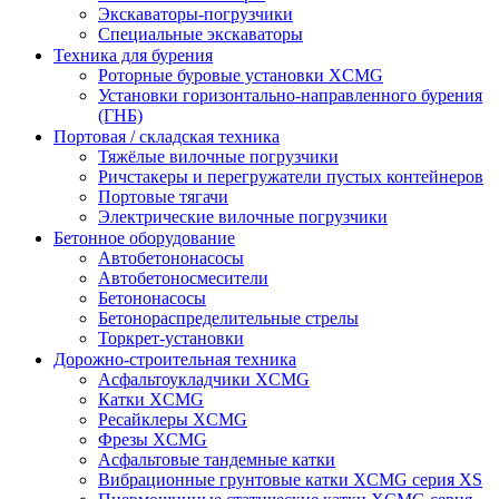
Экскаваторы-погрузчики
Специальные экскаваторы
Техника для бурения
Роторные буровые установки XCMG
Установки горизонтально-направленного бурения
(ГНБ)
Портовая / складская техника
Тяжёлые вилочные погрузчики
Ричстакеры и перегружатели пустых контейнеров
Портовые тягачи
Электрические вилочные погрузчики
Бетонное оборудование
Автобетононасосы
Автобетоносмесители
Бетононасосы
Бетонораспределительные стрелы
Торкрет-установки
Дорожно-строительная техника
Асфальтоукладчики XCMG
Катки XCMG
Ресайклеры XCMG
Фрезы XCMG
Асфальтовые тандемные катки
Вибрационные грунтовые катки XCMG серия XS