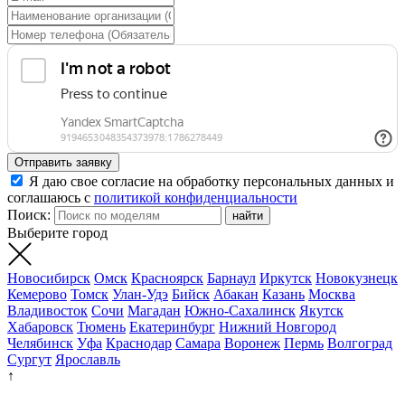
Отправить заявку
Я даю свое согласие на обработку персональных данных и
соглашаюсь с
политикой конфиденциальности
Поиск:
Выберите город
Новосибирск
Омск
Красноярск
Барнаул
Иркутск
Новокузнецк
Кемерово
Томск
Улан-Удэ
Бийск
Абакан
Казань
Москва
Владивосток
Сочи
Магадан
Южно-Сахалинск
Якутск
Хабаровск
Тюмень
Екатеринбург
Нижний Новгород
Челябинск
Уфа
Краснодар
Самара
Воронеж
Пермь
Волгоград
Сургут
Ярославль
↑