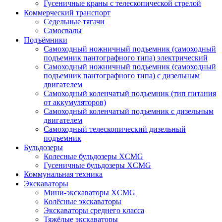
Гусеничные краны с телескопической стрелой
Коммерческий транспорт
Седельные тягачи
Самосвалы
Подъёмники
Самоходный ножничный подъемник (самоходный
подъемник пантографного типа) электрический
Самоходный ножничный подъемник (самоходный
подъемник пантографного типа) с дизельным
двигателем
Самоходный коленчатый подъемник (тип питания
от аккумуляторов)
Самоходный коленчатый подъемник с дизельным
двигателем
Самоходный телескопический дизельный
подъемник
Бульдозеры
Колесные бульдозеры XCMG
Гусеничные бульдозеры XCMG
Коммунальная техника
Экскаваторы
Мини-экскаваторы XCMG
Колёсные экскаваторы
Экскаваторы среднего класса
Тяжёлые экскаваторы