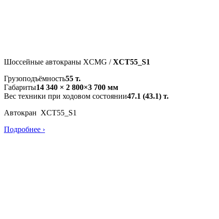
Шоссейные автокраны XCMG /
XCT55_S1
Грузоподъёмность
55 т.
Габариты
14 340 × 2 800×3 700 мм
Вес техники при ходовом состоянии
47.1 (43.1) т.
Автокран XCT55_S1
Подробнее ›