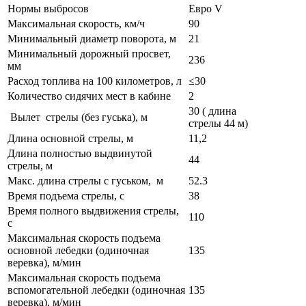
Нормы выбросов
Евро V
Максимальная скорость, км/ч
90
Минимальный диаметр поворота, м
21
Минимальный дорожный просвет,
236
мм
Расход топлива на 100 километров, л
≤30
Количество сидячих мест в кабине
2
30 ( длина
Вылет стрелы (без гуська), м
стрелы 44 м)
Длина основной стрелы, м
11,2
Длина полностью выдвинутой
44
стрелы, м
Макс. длина стрелы с гуськом, м
52.3
Время подъема стрелы, с
38
Время полного выдвижения стрелы,
110
с
Максимальная скорость подъема
основной лебедки (одиночная
135
веревка), м/мин
Максимальная скорость подъема
вспомогательной лебедки (одиночная
135
веревка), м/мин