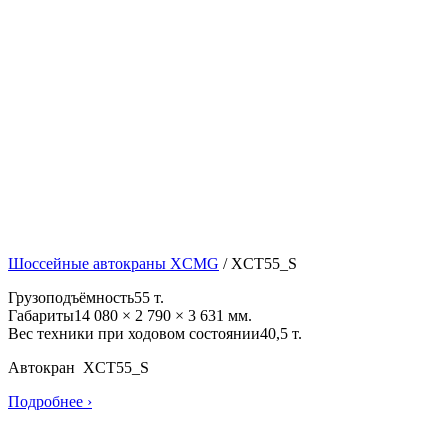
Шоссейные автокраны XCMG
/
XCT55_S
Грузоподъёмность
55 т.
Габариты
14 080 × 2 790 × 3 631 мм.
Вес техники при ходовом состоянии
40,5 т.
Автокран XCT55_S
Подробнее ›