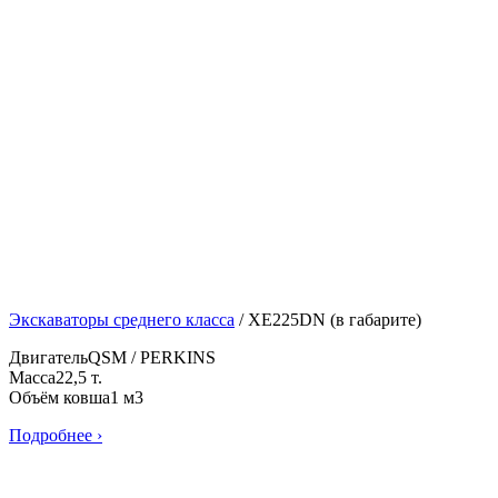
Экскаваторы среднего класса
/
XE225DN (в габарите)
Двигатель
QSM / PERKINS
Масса
22,5 т.
Объём ковша
1 м3
Подробнее ›