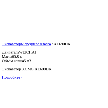
Экскаваторы среднего класса
/
XE690DK
Двигатель
WEICHAI
Масса
65,8 т.
Объём ковша
5 м3
Экскаватор XCMG XE690DK
Подробнее ›