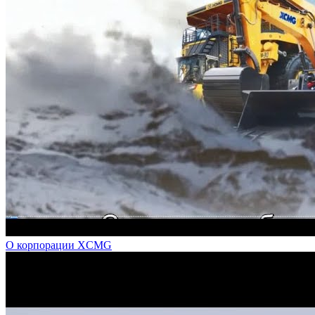
О корпорации XCMG