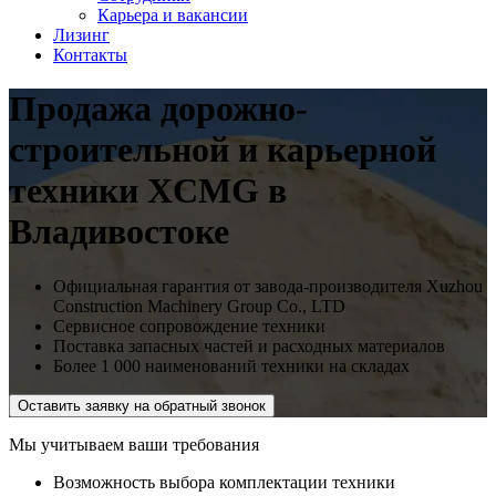
Карьера и вакансии
Лизинг
Контакты
Продажа дорожно-
строительной и карьерной
техники XCMG в
Владивостоке
Официальная гарантия от завода-производителя Xuzhou
Construction Machinery Group Co., LTD
Сервисное сопровождение техники
Поставка запасных частей и расходных материалов
Более 1 000 наименований техники на складах
Оставить заявку на обратный звонок
Мы учитываем ваши требования
Возможность выбора комплектации техники