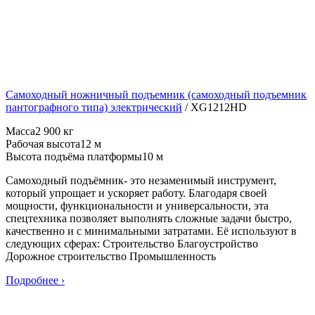
Самоходный ножничный подъемник (самоходный подъемник
пантографного типа) электрический
/
XG1212HD
Масса
2 900 кг
Рабочая высота
12 м
Высота подъёма платформы
10 м
Самоходный подъёмник- это незаменимый инструмент,
который упрощает и ускоряет работу. Благодаря своей
мощности, функциональности и универсальности, эта
спецтехника позволяет выполнять сложные задачи быстро,
качественно и с минимальными затратами. Её используют в
следующих сферах: Строительство Благоустройство
Дорожное строительство Промышленность
Подробнее ›