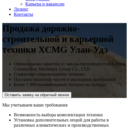
Карьера и вакансии
Лизинг
Контакты
Продажа дорожно-
строительной и карьерной
техники XCMG Улан-Удэ
Официальная гарантия от завода-производителя Xuzhou
Construction Machinery Group Co., LTD
Сервисное сопровождение техники
Поставка запасных частей и расходных материалов
Более 1 000 наименований техники на складах
Оставить заявку на обратный звонок
Мы учитываем ваши требования
Возможность выбора комплектации техники
Установка дополнительных опций для работы в
различных климатических и производственных