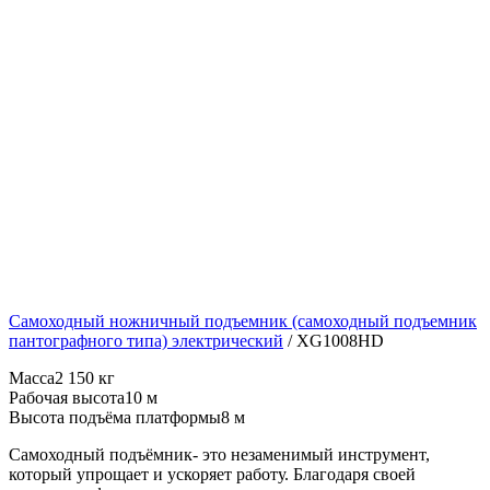
Самоходный ножничный подъемник (самоходный подъемник
пантографного типа) электрический
/
XG1008HD
Масса
2 150 кг
Рабочая высота
10 м
Высота подъёма платформы
8 м
Самоходный подъёмник- это незаменимый инструмент,
который упрощает и ускоряет работу. Благодаря своей