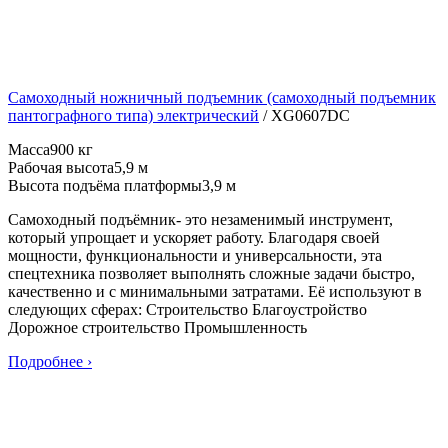
Самоходный ножничный подъемник (самоходный подъемник
пантографного типа) электрический
/
XG0607DC
Масса
900 кг
Рабочая высота
5,9 м
Высота подъёма платформы
3,9 м
Самоходный подъёмник- это незаменимый инструмент,
который упрощает и ускоряет работу. Благодаря своей
мощности, функциональности и универсальности, эта
спецтехника позволяет выполнять сложные задачи быстро,
качественно и с минимальными затратами. Её используют в
следующих сферах: Строительство Благоустройство
Дорожное строительство Промышленность
Подробнее ›