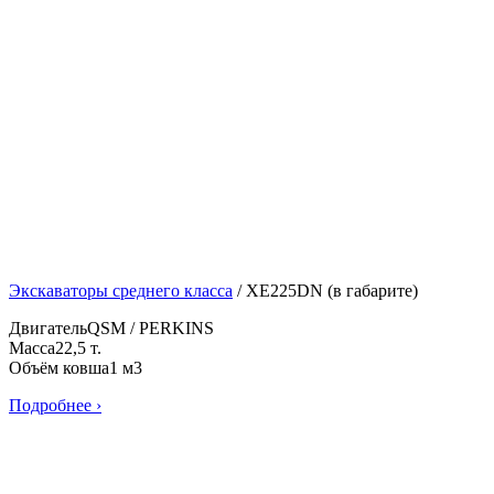
Экскаваторы среднего класса
/
XE225DN (в габарите)
Двигатель
QSM / PERKINS
Масса
22,5 т.
Объём ковша
1 м3
Подробнее ›