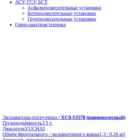
АСУ, ГСУ, БСУ
Асфальтосмесительные установки
Бетоносмесительные установки
Грунтосмесительные установки
Горно-шахтная техника
Экскаваторы-погрузчики /
XC8-S3570 (равноколесный)
Грузоподъёмность
3,5 т.
Двигатель
YUCHAI
Объём фронтального / экскаваторного ковша
1,3 / 0,26 м3
Запросить предложение