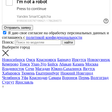
Отправить заявку
Я даю свое согласие на обработку персональных данных и
соглашаюсь с
политикой конфиденциальности
Поиск:
Выберите город
Новосибирск
Омск
Красноярск
Барнаул
Иркутск
Новокузнецк
Кемерово
Томск
Улан-Удэ
Бийск
Абакан
Казань
Москва
Владивосток
Сочи
Магадан
Южно-Сахалинск
Якутск
Хабаровск
Тюмень
Екатеринбург
Нижний Новгород
Челябинск
Уфа
Краснодар
Самара
Воронеж
Пермь
Волгоград
Сургут
Ярославль
↑