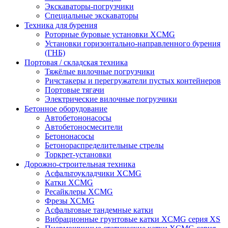
Экскаваторы-погрузчики
Специальные экскаваторы
Техника для бурения
Роторные буровые установки XCMG
Установки горизонтально-направленного бурения
(ГНБ)
Портовая / складская техника
Тяжёлые вилочные погрузчики
Ричстакеры и перегружатели пустых контейнеров
Портовые тягачи
Электрические вилочные погрузчики
Бетонное оборудование
Автобетононасосы
Автобетоносмесители
Бетононасосы
Бетонораспределительные стрелы
Торкрет-установки
Дорожно-строительная техника
Асфальтоукладчики XCMG
Катки XCMG
Ресайклеры XCMG
Фрезы XCMG
Асфальтовые тандемные катки
Вибрационные грунтовые катки XCMG серия XS