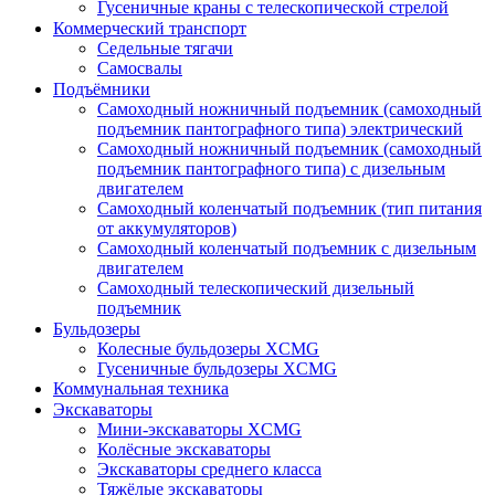
Гусеничные краны с телескопической стрелой
Коммерческий транспорт
Седельные тягачи
Самосвалы
Подъёмники
Самоходный ножничный подъемник (самоходный
подъемник пантографного типа) электрический
Самоходный ножничный подъемник (самоходный
подъемник пантографного типа) с дизельным
двигателем
Самоходный коленчатый подъемник (тип питания
от аккумуляторов)
Самоходный коленчатый подъемник с дизельным
двигателем
Самоходный телескопический дизельный
подъемник
Бульдозеры
Колесные бульдозеры XCMG
Гусеничные бульдозеры XCMG
Коммунальная техника
Экскаваторы
Мини-экскаваторы XCMG
Колёсные экскаваторы
Экскаваторы среднего класса
Тяжёлые экскаваторы