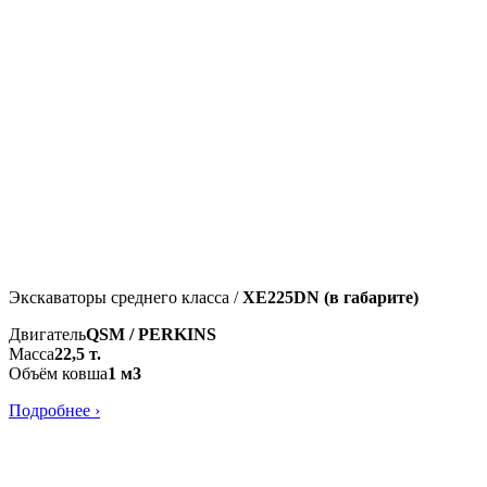
Экскаваторы среднего класса /
XE225DN (в габарите)
Двигатель
QSM / PERKINS
Масса
22,5 т.
Объём ковша
1 м3
Подробнее ›