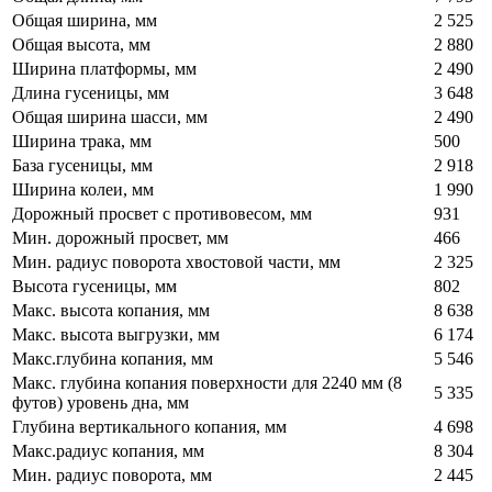
Общая ширина, мм
2 525
Общая высота, мм
2 880
Ширина платформы, мм
2 490
Длина гусеницы, мм
3 648
Общая ширина шасси, мм
2 490
Ширина трака, мм
500
База гусеницы, мм
2 918
Ширина колеи, мм
1 990
Дорожный просвет с противовесом, мм
931
Мин. дорожный просвет, мм
466
Мин. радиус поворота хвостовой части, мм
2 325
Высота гусеницы, мм
802
Макс. высота копания, мм
8 638
Макс. высота выгрузки, мм
6 174
Макс.глубина копания, мм
5 546
Макс. глубина копания поверхности для 2240 мм (8
5 335
футов) уровень дна, мм
Глубина вертикального копания, мм
4 698
Макс.радиус копания, мм
8 304
Мин. радиус поворота, мм
2 445