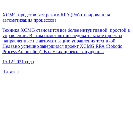
XCMG представляет режим RPA (Роботизированная
автоматизация процессов)
Техника XCMG становится все более интуитивной, простой в
управлении. В этом помогают исследовательские проекты
направленные на автоматизацию управления техникой.
Недавно успешно завершился проект XCMG RPA (Robotic
Process Automation). В рамках проекта запущено...
15.12.2021 года
Читать ›