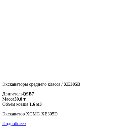
Экскаваторы среднего класса /
XE305D
Двигатель
QSB7
Масса
30,8 т.
Объём ковша
1,6 м3
Экскаватор XCMG XE305D
Подробнее ›