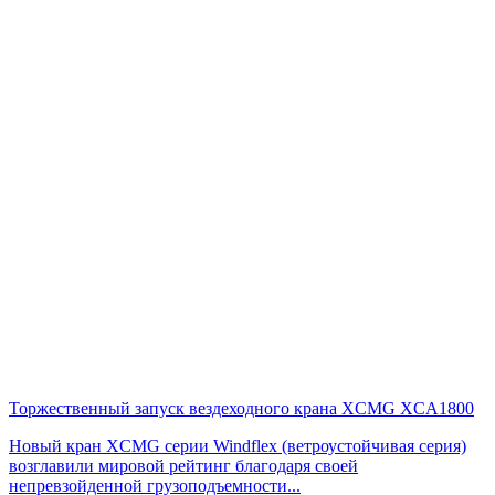
Торжественный запуск вездеходного крана XCMG XCA1800
Новый кран XCMG серии Windflex (ветроустойчивая серия)
возглавили мировой рейтинг благодаря своей
непревзойденной грузоподъемности...