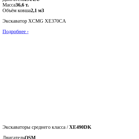
Масса
36,6 т.
Объём ковша
2,1 м3
Экскаватор XCMG XE370CA
Подробнее ›
Экскаваторы среднего класса /
XE490DK
Двигатель
QSM