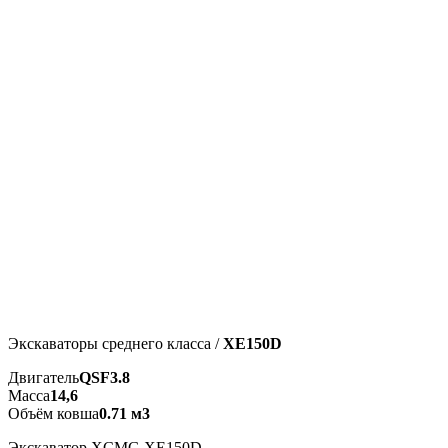
Экскаваторы среднего класса /
XE150D
Двигатель
QSF3.8
Масса
14,6
Объём ковша
0.71 м3
Экскаватор XCMG XE150D