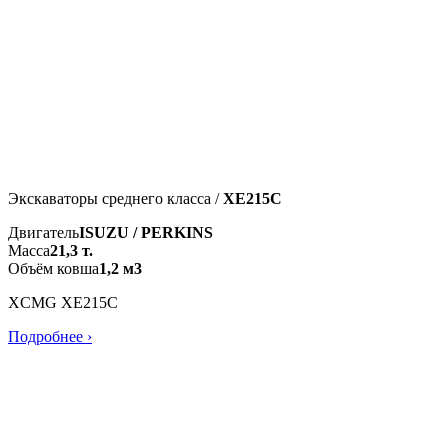
Экскаваторы среднего класса /
XE215C
Двигатель
ISUZU / PERKINS
Масса
21,3 т.
Объём ковша
1,2 м3
XCMG XE215C
Подробнее ›