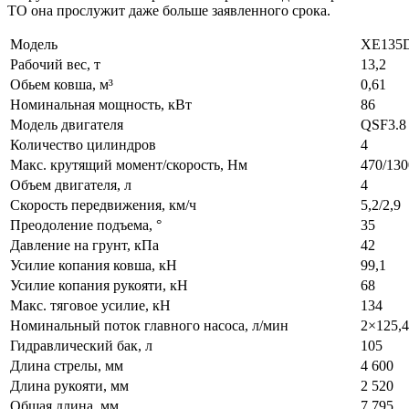
ТО она прослужит даже больше заявленного срока.
Модель
XE135
Рабочий вес, т
13,2
Обьем ковша, м³
0,61
Номинальная мощность, кВт
86
Модель двигателя
QSF3.8
Количество цилиндров
4
Макс. крутящий момент/скорость, Нм
470/130
Объем двигателя, л
4
Скорость передвижения, км/ч
5,2/2,9
Преодоление подъема, °
35
Давление на грунт, кПа
42
Усилие копания ковша, кН
99,1
Усилие копания рукояти, кН
68
Макс. тяговое усилие, кН
134
Номинальный поток главного насоса, л/мин
2×125,4
Гидравлический бак, л
105
Длина стрелы, мм
4 600
Длина рукояти, мм
2 520
Общая длина, мм
7 795