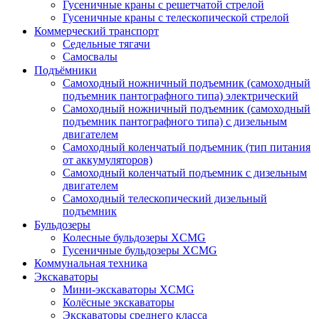
Гусеничные краны с решетчатой стрелой
Гусеничные краны с телескопической стрелой
Коммерческий транспорт
Седельные тягачи
Самосвалы
Подъёмники
Самоходный ножничный подъемник (самоходный
подъемник пантографного типа) электрический
Самоходный ножничный подъемник (самоходный
подъемник пантографного типа) с дизельным
двигателем
Самоходный коленчатый подъемник (тип питания
от аккумуляторов)
Самоходный коленчатый подъемник с дизельным
двигателем
Самоходный телескопический дизельный
подъемник
Бульдозеры
Колесные бульдозеры XCMG
Гусеничные бульдозеры XCMG
Коммунальная техника
Экскаваторы
Мини-экскаваторы XCMG
Колёсные экскаваторы
Экскаваторы среднего класса