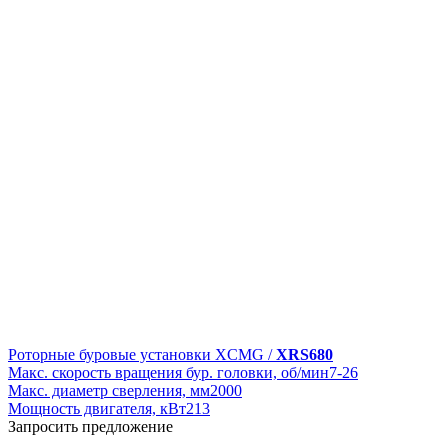
Роторные буровые установки XCMG /
XRS680
Макс. скорость вращения бур. головки, об/мин
7-26
Макс. диаметр сверления, мм
2000
Мощность двигателя, кВт
213
Запросить предложение