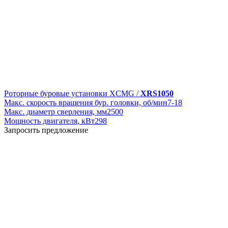
Роторные буровые установки XCMG /
XRS1050
Макс. скорость вращения бур. головки, об/мин
7-18
Макс. диаметр сверления, мм
2500
Мощность двигателя, кВт
298
Запросить предложение