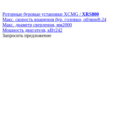
Роторные буровые установки XCMG /
XRS800
Макс. скорость вращения бур. головки, об/мин
8-24
Макс. диаметр сверления, мм
2000
Мощность двигателя, кВт
242
Запросить предложение