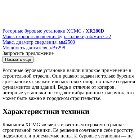
Роторные буровые установки XCMG /
XR280D
Макс. скорость вращения бур. головки, об/мин
7-22
Макс. диаметр сверления, мм
2500
Мощность двигателя, кВт
298
Запросить предложение
Показать еще
Роторные буровые установки нашли широкое применение в
строительной отрасли. Они решают задачи не только бурения
артезианских скважин или мостовых опор, но также создания
фундаментов для зданий. Ведь в отличие от коперов,
роторные установки не создают вибрационных нагрузок, что
может быть важно в городском строительстве.
Характеристики техники
Компания XCMG является известным игроком на рынке
строительной техники. Её решения сочетают в себе простоту,
надежность и приемлемые цены. И буровые установки — не