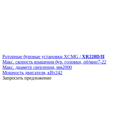
Роторные буровые установки XCMG /
XR220D/II
Макс. скорость вращения бур. головки, об/мин
7-22
Макс. диаметр сверления, мм
2000
Мощность двигателя, кВт
242
Запросить предложение